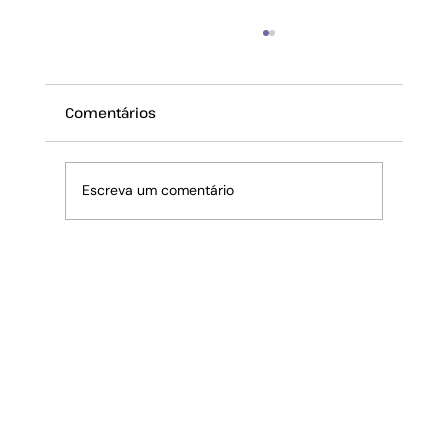
Comentários
Escreva um comentário
Outubro Rosa no CrossFit Zero38:
Uma Homenagem à Força das
Mulheres e à Importância da
Prevenção