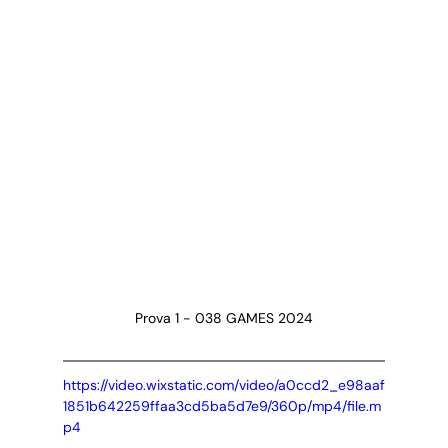
Prova 1 - 038 GAMES 2024
https://video.wixstatic.com/video/a0ccd2_e98aaf
1851b642259ffaa3cd5ba5d7e9/360p/mp4/file.m
p4