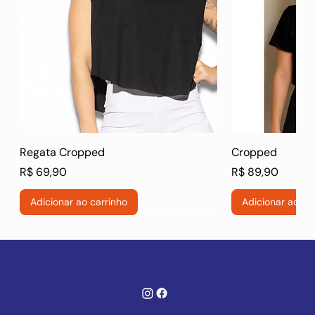
Regata Cropped
Cropped
Preço
Preço
R$ 69,90
R$ 89,90
Adicionar ao carrinho
Adicionar ao ca